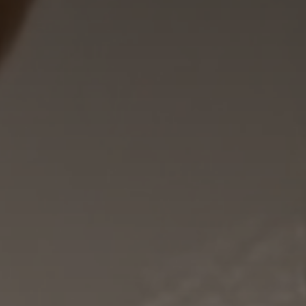
🇩🇪
DE
🇹🇷
TR
🇬🇧
EN