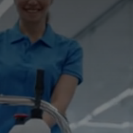
🇩🇪
DE
🇹🇷
TR
🇬🇧
EN