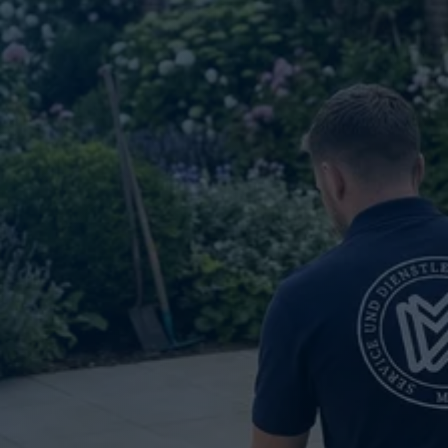
🇩🇪
DE
🇹🇷
TR
🇬🇧
EN
SERT ZEMİN BAKIMI