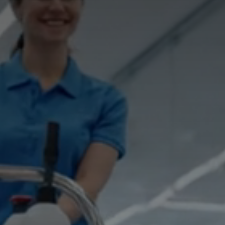
🇩🇪
DE
🇹🇷
TR
🇬🇧
EN