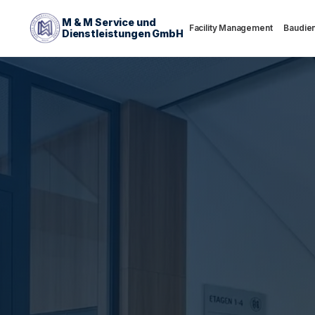
M & M Service und
Facility Management
Baudien
Dienstleistungen GmbH